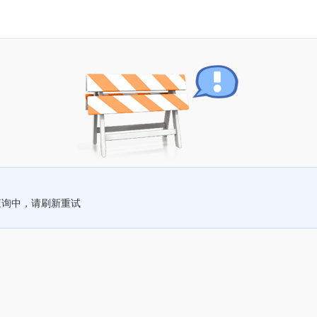
查询中，请刷新重试