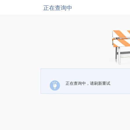
正在查询中
正在查询中，请刷新重试